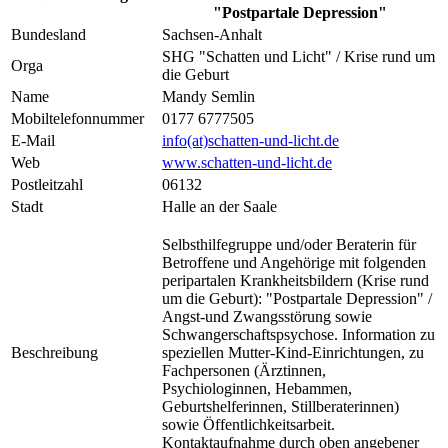
"Postpartale Depression"
Bundesland
Sachsen-Anhalt
SHG "Schatten und Licht" / Krise rund um
Orga
die Geburt
Name
Mandy Semlin
Mobiltelefonnummer
0177 6777505
E-Mail
info(at)schatten-und-licht.de
Web
www.schatten-und-licht.de
Postleitzahl
06132
Stadt
Halle an der Saale
Selbsthilfegruppe und/oder Beraterin für
Betroffene und Angehörige mit folgenden
peripartalen Krankheitsbildern (Krise rund
um die Geburt): "Postpartale Depression" /
Angst-und Zwangsstörung sowie
Schwangerschaftspsychose. Information zu
Beschreibung
speziellen Mutter-Kind-Einrichtungen, zu
Fachpersonen (Ärztinnen,
Psychiologinnen, Hebammen,
Geburtshelferinnen, Stillberaterinnen)
sowie Öffentlichkeitsarbeit.
Kontaktaufnahme durch oben angebener