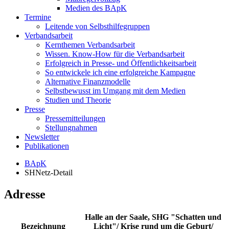
Medien des BApK
Termine
Leitende von Selbsthilfegruppen
Verbandsarbeit
Kernthemen Verbandsarbeit
Wissen. Know-How für die Verbandsarbeit
Erfolgreich in Presse- und Öffentlichkeitsarbeit
So entwickele ich eine erfolgreiche Kampagne
Alternative Finanzmodelle
Selbstbewusst im Umgang mit dem Medien
Studien und Theorie
Presse
Pressemitteilungen
Stellungnahmen
Newsletter
Publikationen
BApK
SHNetz-Detail
Adresse
Halle an der Saale, SHG "Schatten und
Bezeichnung
Licht"/ Krise rund um die Geburt/