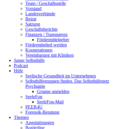
Team / Geschäftsstelle
Vorstand
Landesverbände
Beirat
Satzung
Geschäftsberichte
Finanzen / Transparenz
Fördermittelgeber
Fördermitglied werden
Kooperationen
Vereinbarung mit Kliniken
Junge Selbsthilfe
Podcast
Hilfe
Seelische Gesundheit im Unternehmen
Selbsthilfegruppen finden. Das Selbsthilfenetz
Psychiatrie
Gruppe anmelden
SeeleFon
SeeleFon-Mail
PEER4U
Forensik-Beratung
Themen
Angststörungen
Borderline