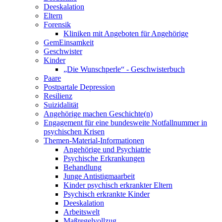
Deeskalation
Eltern
Forensik
Kliniken mit Angeboten für Angehörige
GemEinsamkeit
Geschwister
Kinder
„Die Wunschperle“ - Geschwisterbuch
Paare
Postpartale Depression
Resilienz
Suizidalität
Angehörige machen Geschichte(n)
Engagement für eine bundesweite Notfallnummer in
psychischen Krisen
Themen-Material-Informationen
Angehörige und Psychiatrie
Psychische Erkrankungen
Behandlung
Junge Antistigmaarbeit
Kinder psychisch erkrankter Eltern
Psychisch erkrankte Kinder
Deeskalation
Arbeitswelt
Maßregelvollzug