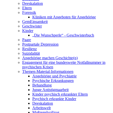
Deeskalation
Eltern
Forensik
Kliniken mit Angeboten für Angehörige
GemEinsamkeit
Geschwister
Kinder
„Die Wunschperle“ - Geschwisterbuch
Paare
Postpartale Depression
Resilienz
Suizidalität
Angehörige machen Geschichte(n)
Engagement für eine bundesweite Notfallnummer in
psychischen Krisen
Themen-Material-Informationen
Angehörige und Psychiatrie
Psychische Erkrankungen
Behandlung
Junge Antistigmaarbeit
Kinder psychisch erkrankter Eltern
Psychisch erkrankte Kinder
Deeskalation
Arbeitswelt
Maßregelvollzug