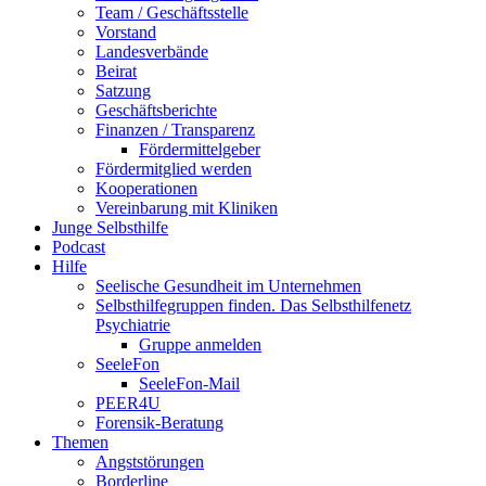
Team / Geschäftsstelle
Vorstand
Landesverbände
Beirat
Satzung
Geschäftsberichte
Finanzen / Transparenz
Fördermittelgeber
Fördermitglied werden
Kooperationen
Vereinbarung mit Kliniken
Junge Selbsthilfe
Podcast
Hilfe
Seelische Gesundheit im Unternehmen
Selbsthilfegruppen finden. Das Selbsthilfenetz
Psychiatrie
Gruppe anmelden
SeeleFon
SeeleFon-Mail
PEER4U
Forensik-Beratung
Themen
Angststörungen
Borderline