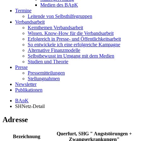
Medien des BApK
Termine
Leitende von Selbsthilfegruppen
Verbandsarbeit
Kernthemen Verbandsarbeit
Wissen. Know-How für die Verbandsarbeit
Erfolgreich in Presse- und Öffentlichkeitsarbeit
So entwickele ich eine erfolgreiche Kampagne
Alternative Finanzmodelle
Selbstbewusst im Umgang mit dem Medien
Studien und Theorie
Presse
Pressemitteilungen
Stellungnahmen
Newsletter
Publikationen
BApK
SHNetz-Detail
Adresse
Querfurt, SHG " Angststörungen +
Bezeichnung
Zwangserkrankungen"