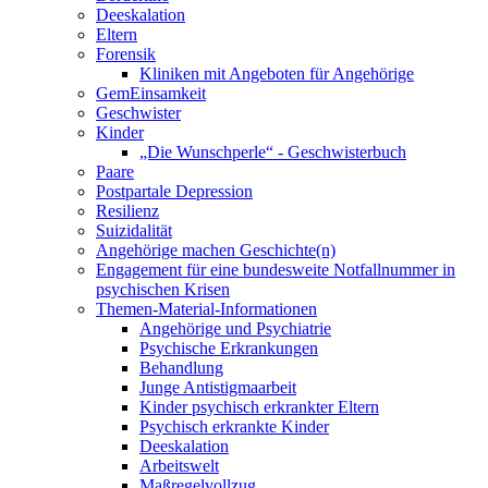
Deeskalation
Eltern
Forensik
Kliniken mit Angeboten für Angehörige
GemEinsamkeit
Geschwister
Kinder
„Die Wunschperle“ - Geschwisterbuch
Paare
Postpartale Depression
Resilienz
Suizidalität
Angehörige machen Geschichte(n)
Engagement für eine bundesweite Notfallnummer in
psychischen Krisen
Themen-Material-Informationen
Angehörige und Psychiatrie
Psychische Erkrankungen
Behandlung
Junge Antistigmaarbeit
Kinder psychisch erkrankter Eltern
Psychisch erkrankte Kinder
Deeskalation
Arbeitswelt
Maßregelvollzug