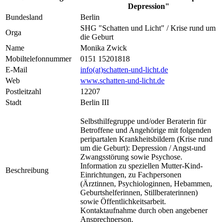
Depression"
Bundesland
Berlin
SHG "Schatten und Licht" / Krise rund um
Orga
die Geburt
Name
Monika Zwick
Mobiltelefonnummer
0151 15201818
E-Mail
info(at)schatten-und-licht.de
Web
www.schatten-und-licht.de
Postleitzahl
12207
Stadt
Berlin III
Selbsthilfegruppe und/oder Beraterin für
Betroffene und Angehörige mit folgenden
peripartalen Krankheitsbildern (Krise rund
um die Geburt): Depression / Angst-und
Zwangsstörung sowie Psychose.
Information zu speziellen Mutter-Kind-
Beschreibung
Einrichtungen, zu Fachpersonen
(Ärztinnen, Psychiologinnen, Hebammen,
Geburtshelferinnen, Stillberaterinnen)
sowie Öffentlichkeitsarbeit.
Kontaktaufnahme durch oben angebener
Ansprechperson.