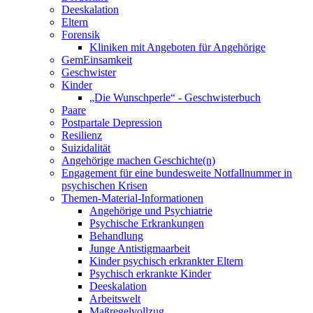
Deeskalation
Eltern
Forensik
Kliniken mit Angeboten für Angehörige
GemEinsamkeit
Geschwister
Kinder
„Die Wunschperle“ - Geschwisterbuch
Paare
Postpartale Depression
Resilienz
Suizidalität
Angehörige machen Geschichte(n)
Engagement für eine bundesweite Notfallnummer in
psychischen Krisen
Themen-Material-Informationen
Angehörige und Psychiatrie
Psychische Erkrankungen
Behandlung
Junge Antistigmaarbeit
Kinder psychisch erkrankter Eltern
Psychisch erkrankte Kinder
Deeskalation
Arbeitswelt
Maßregelvollzug