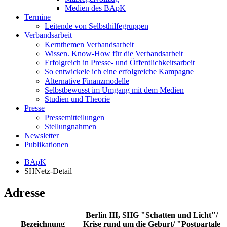
Medien des BApK
Termine
Leitende von Selbsthilfegruppen
Verbandsarbeit
Kernthemen Verbandsarbeit
Wissen. Know-How für die Verbandsarbeit
Erfolgreich in Presse- und Öffentlichkeitsarbeit
So entwickele ich eine erfolgreiche Kampagne
Alternative Finanzmodelle
Selbstbewusst im Umgang mit dem Medien
Studien und Theorie
Presse
Pressemitteilungen
Stellungnahmen
Newsletter
Publikationen
BApK
SHNetz-Detail
Adresse
Berlin III, SHG "Schatten und Licht"/
Bezeichnung
Krise rund um die Geburt/ "Postpartale