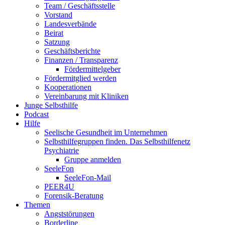
Team / Geschäftsstelle
Vorstand
Landesverbände
Beirat
Satzung
Geschäftsberichte
Finanzen / Transparenz
Fördermittelgeber
Fördermitglied werden
Kooperationen
Vereinbarung mit Kliniken
Junge Selbsthilfe
Podcast
Hilfe
Seelische Gesundheit im Unternehmen
Selbsthilfegruppen finden. Das Selbsthilfenetz
Psychiatrie
Gruppe anmelden
SeeleFon
SeeleFon-Mail
PEER4U
Forensik-Beratung
Themen
Angststörungen
Borderline