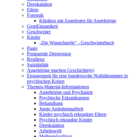
Deeskalation
Eltern
Forensik
Kliniken mit Angeboten für Angehörige
GemEinsamkeit
Geschwister
Kinder
„Die Wunschperle“ - Geschwisterbuch
Paare
Postpartale Depression
Resilienz
Suizidalität
Angehörige machen Geschichte(n)
Engagement für eine bundesweite Notfallnummer in
psychischen Krisen
Themen-Material-Informationen
Angehörige und Psychiatrie
Psychische Erkrankungen
Behandlung
Junge Antistigmaarbeit
Kinder psychisch erkrankter Eltern
Psychisch erkrankte Kinder
Deeskalation
Arbeitswelt
Maßregelvollzug