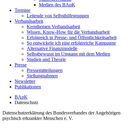
Medien des BApK
Termine
Leitende von Selbsthilfegruppen
Verbandsarbeit
Kernthemen Verbandsarbeit
Wissen. Know-How für die Verbandsarbeit
Erfolgreich in Presse- und Öffentlichkeitsarbeit
So entwickele ich eine erfolgreiche Kampagne
Alternative Finanzmodelle
Selbstbewusst im Umgang mit dem Medien
Studien und Theorie
Presse
Pressemitteilungen
Stellungnahmen
Newsletter
Publikationen
BApK
Datenschutz
Datenschutzerklärung des Bundesverbandes der Angehörigen
psychisch erkrankter Menschen e. V.