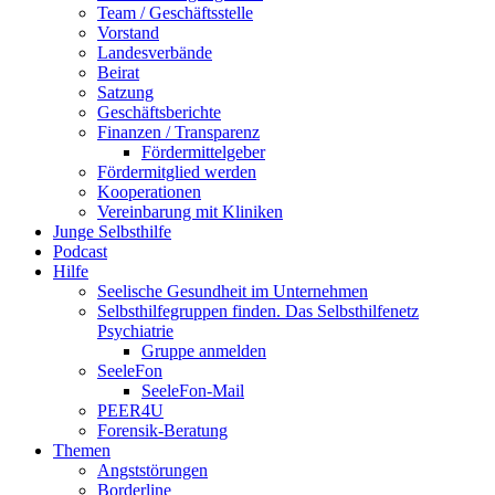
Team / Geschäftsstelle
Vorstand
Landesverbände
Beirat
Satzung
Geschäftsberichte
Finanzen / Transparenz
Fördermittelgeber
Fördermitglied werden
Kooperationen
Vereinbarung mit Kliniken
Junge Selbsthilfe
Podcast
Hilfe
Seelische Gesundheit im Unternehmen
Selbsthilfegruppen finden. Das Selbsthilfenetz
Psychiatrie
Gruppe anmelden
SeeleFon
SeeleFon-Mail
PEER4U
Forensik-Beratung
Themen
Angststörungen
Borderline