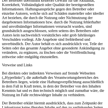
Der Betreiber übernimmt keinerlei Gewähr für die Aktualität,
Korrektheit, Vollständigkeit oder Qualität der bereitgestellten
Informationen. Haftungsansprüche gegen den Betreiber oder
einzelne Autoren, welche sich auf Schäden materieller oder ideeller
Art beziehen, die durch die Nutzung oder Nichtnutzung der
dargebotenen Informationen bzw. durch die Nutzung fehlerhafter
und unvollständiger Informationen verursacht wurden, sind
grundsätzlich ausgeschlossen, sofern seitens des Betreibers oder
Autors kein nachweislich vorsätzliches oder grob fahrlässiges
Verschulden vorliegt. Alle Angebote sind freibleibend und
unverbindlich. Der Autor behält es sich ausdrücklich vor, Teile der
Seiten oder das gesamte Angebot ohne gesonderte Ankündigung zu
verändern, zu ergänzen, zu löschen oder die Veröffentlichung
zeitweise oder endgültig einzustellen.
Verweise und Links
Bei direkten oder indirekten Verweisen auf fremde Webseiten
(„Hyperlinks“), die außerhalb des Verantwortungsbereiches des
Betreibers liegen, würde eine Haftungsverpflichtung ausschließlich
in dem Fall in Kraft treten, in dem der Betreiber von den Inhalten
Kenntnis hat und es ihm technisch möglich und zumutbar wäre, die
Nutzung im Falle rechtswidriger Inhalte zu verhindern.
Der Betreiber erklärt hiermit ausdrücklich, dass zum Zeitpunkt der
Linksetzung keine illegalen Inhalte auf den zu verlinkenden Seiten